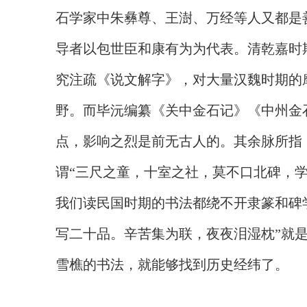
石学家中朱彝尊、王澍、万经等人又都是
导者以包世臣和康有为为代表。清乾嘉时
究注疏《说文解字》，对大量汉魏时期的
野。而毕沅编纂《关中金石记》《中州金
点，影响之烈是前无古人的。其余脉所指
谓“三尺之童，十室之社，莫不口北碑，
我们读民国时期的书法都绕不开隶篆和碑
写二十品。辛苦集为联，夜夜泪湿枕”就
雪樵的书法，就能够找到历史经纬了。