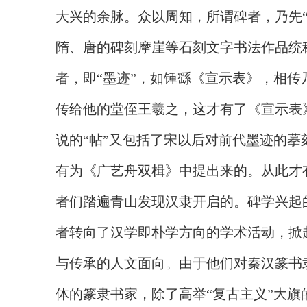
大兴的余脉。众以周知，所谓碑者，乃先
隋、唐的碑刻摩崖等石刻文字书法作品统
者，即“墨迹”，如锺繇《宣示表》，相
传给他的堂侄王羲之，这才有了《宣示表》
说的“帖”又包括了宋以后对前代墨迹的
有为《广艺舟双楫》中提出来的。从此才
者们踏遍青山发现汉隶开启的。碑学兴起
者转向了汉学即朴学方向的学术活动，掀
与传承的人文面向。由于他们对秦汉篆书
体的篆隶书家，除了高举“复古主义”大