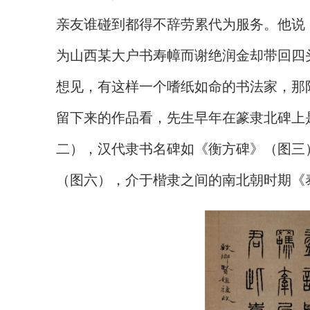
亲友谁碰到都得不辞劳累代为服务。他说
为山西某大户书寿幛而谢绝润金却带回四
想见，有这样一个嗜纸如命的书法家，那
留下来的作品看，先生早年在篆隶北碑上
二），汉代隶书名碑如《衡方碑》（图三
（图六），介于楷隶之间的南北朝时期《