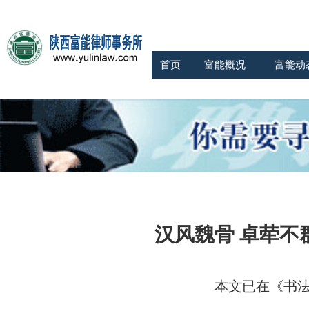
首页
富能概况
富能动
汉风魏骨
卓荦不
本文已在《书