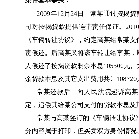
案件基本事实：
2009
年
12
月
24
日，常某通过按揭贷
司对按揭贷款提供连带责任保证。
201
《车辆转让协议》，约定高某给常某支
责偿还。后高某又将该车转让给李某，
人偿还了按揭贷款剩余本息
105300
元。
余贷款本息及其它支出费用共计
108720
常某还款后，向人民法院起诉高某
定，追偿其给某公司支付的贷款本息及
常某与高某签订的《车辆转让协议
分内容属于打印，但买卖双方身份情况