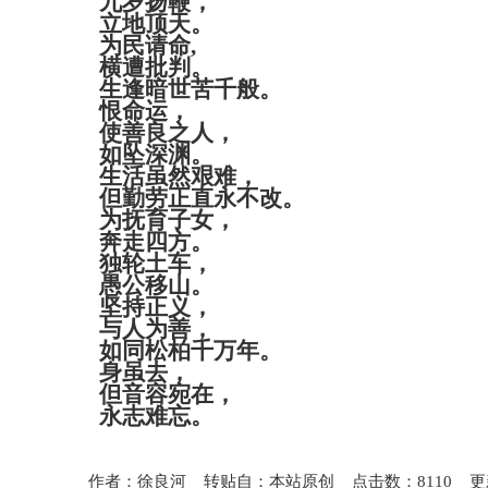
九岁扬鞭，
立地顶天。
为民请命
,
横遭批判。
生逢暗世苦千般。
恨命运，
使善良之人，
如坠深渊。
生活虽然艰难，
但勤劳正直永不改。
为抚育子女，
奔走四方。
独轮土车，
愚公移山。
坚持正义，
与人为善，
如同松柏千万年。
身虽去，
但音容宛在，
永志难忘。
作者：徐良河 转贴自：本站原创 点击数：8110 更新时间：