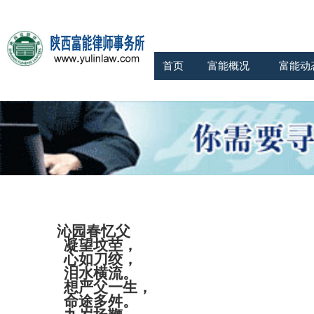
首页
富能概况
富能动
沁园春忆父
凝望坟茔，
心如刀绞，
泪水横流。
想
严父一生，
命途多舛。