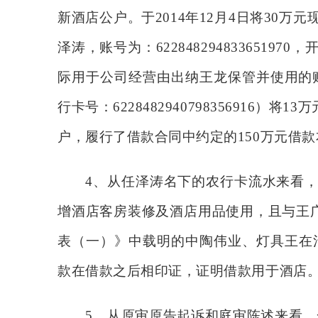
新酒店公户。于2014年12月4日将30
泽涛，账号为：622848294833651
际用于公司经营由出纳王龙保管并使用的账户
行卡号：6228482940798356916）
户，履行了借款合同中约定的150万元借
4、从任泽涛名下的农行卡流水来看
增酒店客房装修及酒店用品使用，且与王广
表（一）》中载明的中陶伟业、灯具王在清
款在借款之后相印证，证明借款用于酒店
5、从原审原告起诉和庭审陈述来看，一